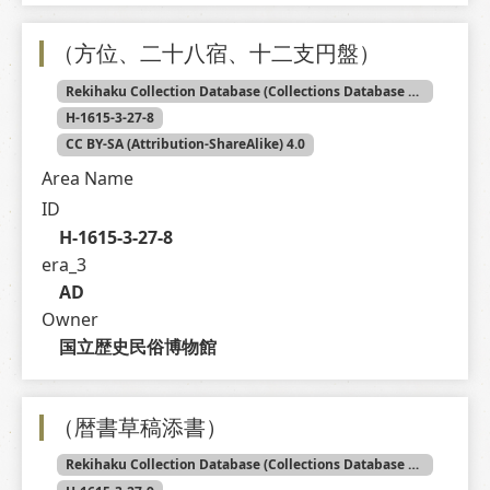
（方位、二十八宿、十二支円盤）
Rekihaku Collection Database (Collections Database of the National Museum of Japanese History)
H-1615-3-27-8
CC BY-SA (Attribution-ShareAlike) 4.0
Area Name
ID
H-1615-3-27-8
era_3
AD
Owner
国立歴史民俗博物館
（暦書草稿添書）
Rekihaku Collection Database (Collections Database of the National Museum of Japanese History)