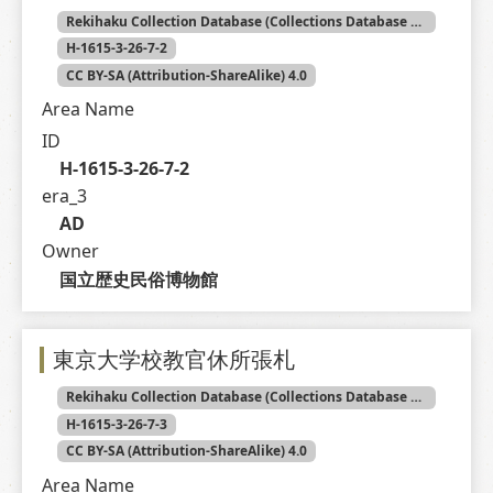
Rekihaku Collection Database (Collections Database of the National Museum of Japanese History)
H-1615-3-26-7-2
CC BY-SA (Attribution-ShareAlike) 4.0
Area Name
ID
H-1615-3-26-7-2
era_3
AD
Owner
国立歴史民俗博物館
東京大学校教官休所張札
Rekihaku Collection Database (Collections Database of the National Museum of Japanese History)
H-1615-3-26-7-3
CC BY-SA (Attribution-ShareAlike) 4.0
Area Name