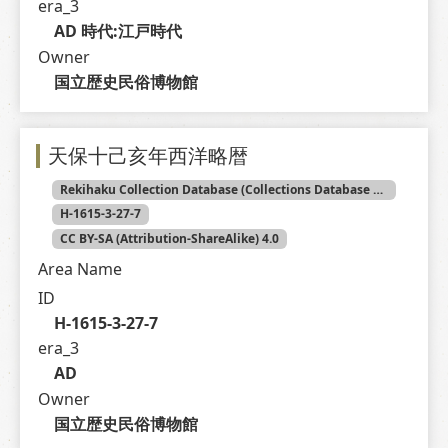
era_3
AD 時代:江戸時代
Owner
国立歴史民俗博物館
天保十己亥年西洋略暦
Rekihaku Collection Database (Collections Database of the National Museum of Japanese History)
H-1615-3-27-7
CC BY-SA (Attribution-ShareAlike) 4.0
Area Name
ID
H-1615-3-27-7
era_3
AD
Owner
国立歴史民俗博物館