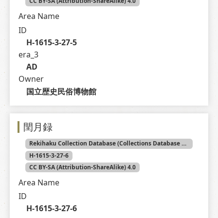
CC BY-SA (Attribution-ShareAlike) 4.0
Area Name
ID
H-1615-3-27-5
era_3
AD
Owner
国立歴史民俗博物館
閏月録
Rekihaku Collection Database (Collections Database of the National Museum of Japanese History)
H-1615-3-27-6
CC BY-SA (Attribution-ShareAlike) 4.0
Area Name
ID
H-1615-3-27-6