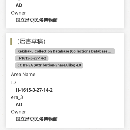
AD
Owner
国立歴史民俗博物館
（暦書草稿）
Rekihaku Collection Database (Collections Database of the National Museum of Japanese History)
H-1615-3-27-14-2
CC BY-SA (Attribution-ShareAlike) 4.0
Area Name
ID
H-1615-3-27-14-2
era_3
AD
Owner
国立歴史民俗博物館