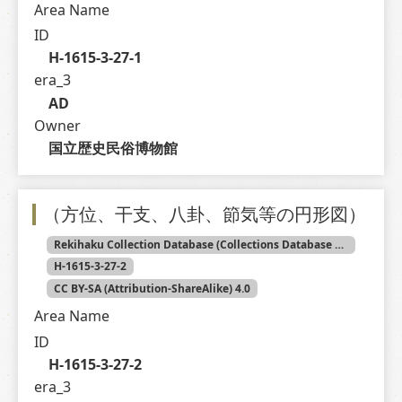
Area Name
ID
H-1615-3-27-1
era_3
AD
Owner
国立歴史民俗博物館
（方位、干支、八卦、節気等の円形図）
Rekihaku Collection Database (Collections Database of the National Museum of Japanese History)
H-1615-3-27-2
CC BY-SA (Attribution-ShareAlike) 4.0
Area Name
ID
H-1615-3-27-2
era_3