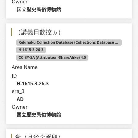
Owner
国立歴史民俗博物館
（講義日数控ヵ）
Rekihaku Collection Database (Collections Database of the National Museum of Japanese History)
H-1615-3-26-3
CC BY-SA (Attribution-ShareAlike) 4.0
Area Name
ID
H-1615-3-26-3
era_3
AD
Owner
国立歴史民俗博物館
覚（月給金受取）