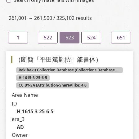
Search only materials with images
261,001 ～ 261,500 / 325,102 results
1
522
523
524
651
（断簡「平田篤胤撰」篆書体）
Rekihaku Collection Database (Collections Database of the National Museum of Japanese History)
H-1615-3-25-6-5
CC BY-SA (Attribution-ShareAlike) 4.0
Area Name
ID
H-1615-3-25-6-5
era_3
AD
Owner