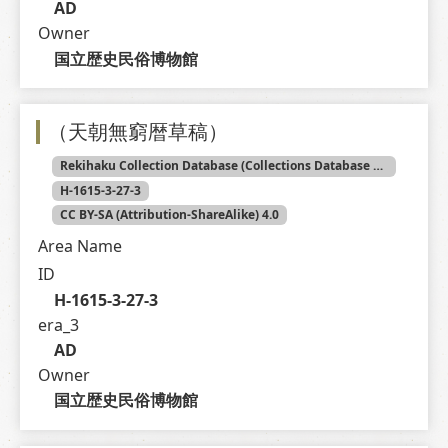
AD
Owner
国立歴史民俗博物館
（天朝無窮暦草稿）
Rekihaku Collection Database (Collections Database of the National Museum of Japanese History)
H-1615-3-27-3
CC BY-SA (Attribution-ShareAlike) 4.0
Area Name
ID
H-1615-3-27-3
era_3
AD
Owner
国立歴史民俗博物館