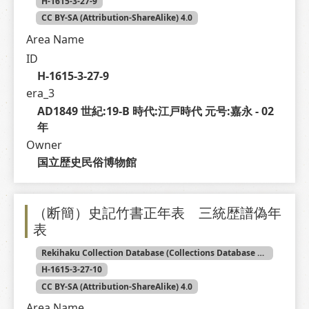
H-1615-3-27-9
CC BY-SA (Attribution-ShareAlike) 4.0
Area Name
ID
H-1615-3-27-9
era_3
AD1849 世紀:19-B 時代:江戸時代 元号:嘉永 - 02 
年
Owner
国立歴史民俗博物館
（断簡）史記竹書正年表 三統歴譜偽年
表
Rekihaku Collection Database (Collections Database of the National Museum of Japanese History)
H-1615-3-27-10
CC BY-SA (Attribution-ShareAlike) 4.0
Area Name