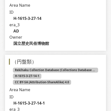
Area Name
ID
H-1615-3-27-14
era_3
AD
Owner
国立歴史民俗博物館
（円盤類）
Rekihaku Collection Database (Collections Database of the National Museum of Japanese History)
H-1615-3-27-14-1
CC BY-SA (Attribution-ShareAlike) 4.0
Area Name
ID
H-1615-3-27-14-1
era_3