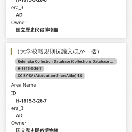
H-1615-3-26-6
era_3
AD
Owner
国立歴史民俗博物館
（大学校略規則抗議文ほか一括）
Rekihaku Collection Database (Collections Database of the National Museum of Japanese History)
H-1615-3-26-7
CC BY-SA (Attribution-ShareAlike) 4.0
Area Name
ID
H-1615-3-26-7
era_3
AD
Owner
国立歴史民俗博物館