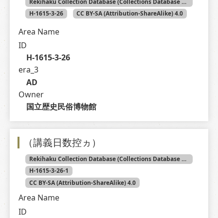
Rekihaku Collection Database (Collections Database of the National Museum of Japanese History)
H-1615-3-26
CC BY-SA (Attribution-ShareAlike) 4.0
Area Name
ID
H-1615-3-26
era_3
AD
Owner
国立歴史民俗博物館
（講義日数控ヵ）
Rekihaku Collection Database (Collections Database of the National Museum of Japanese History)
H-1615-3-26-1
CC BY-SA (Attribution-ShareAlike) 4.0
Area Name
ID