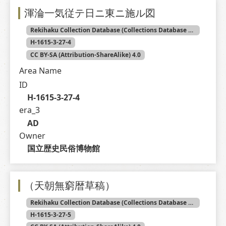
渾淪一気従テ日ニ東ニ施ル図
Rekihaku Collection Database (Collections Database of the National Museum of Japanese History)
H-1615-3-27-4
CC BY-SA (Attribution-ShareAlike) 4.0
Area Name
ID
H-1615-3-27-4
era_3
AD
Owner
国立歴史民俗博物館
（天朝無窮暦草稿）
Rekihaku Collection Database (Collections Database of the National Museum of Japanese History)
H-1615-3-27-5