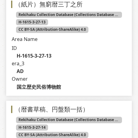
（紙片）無窮暦三丁之所
Rekihaku Collection Database (Collections Database of the National Museum of Japanese History)
H-1615-3-27-13
CC BY-SA (Attribution-ShareAlike) 4.0
Area Name
ID
H-1615-3-27-13
era_3
AD
Owner
国立歴史民俗博物館
（暦書草稿、円盤類一括）
Rekihaku Collection Database (Collections Database of the National Museum of Japanese History)
H-1615-3-27-14
CC BY-SA (Attribution-ShareAlike) 4.0