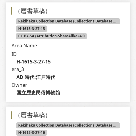
（暦書草稿）
Rekihaku Collection Database (Collections Database of the National Museum of Japanese History)
H-1615-3-27-15
CC BY-SA (Attribution-ShareAlike) 4.0
Area Name
ID
H-1615-3-27-15
era_3
AD 時代:江戸時代
Owner
国立歴史民俗博物館
（暦書草稿）
Rekihaku Collection Database (Collections Database of the National Museum of Japanese History)
H-1615-3-27-16