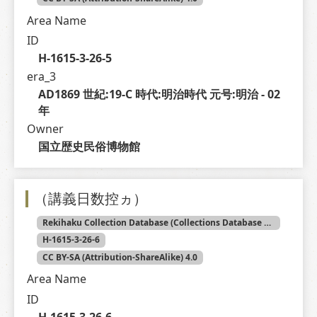
Area Name
ID
H-1615-3-26-5
era_3
AD1869 世紀:19-C 時代:明治時代 元号:明治 - 02 
年
Owner
国立歴史民俗博物館
（講義日数控ヵ）
Rekihaku Collection Database (Collections Database of the National Museum of Japanese History)
H-1615-3-26-6
CC BY-SA (Attribution-ShareAlike) 4.0
Area Name
ID