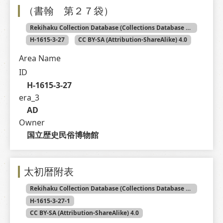
（書翰 第２７袋）
Rekihaku Collection Database (Collections Database of the National Museum of Japanese History)
H-1615-3-27
CC BY-SA (Attribution-ShareAlike) 4.0
Area Name
ID
H-1615-3-27
era_3
AD
Owner
国立歴史民俗博物館
太初暦附表
Rekihaku Collection Database (Collections Database of the National Museum of Japanese History)
H-1615-3-27-1
CC BY-SA (Attribution-ShareAlike) 4.0