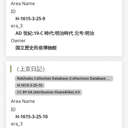
Area Name
ID
H-1615-3-25-9
era_3
AD 世紀:19-C 時代:明治時代 元号:明治
Owner
国立歴史民俗博物館
（上京日記）
Rekihaku Collection Database (Collections Database of the National Museum of Japanese History)
H-1615-3-25-10
CC BY-SA (Attribution-ShareAlike) 4.0
Area Name
ID
H-1615-3-25-10
era_3