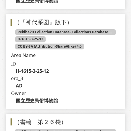
国立歴史民俗博物館
（『神代系図』版下）
Rekihaku Collection Database (Collections Database of the National Museum of Japanese History)
H-1615-3-25-12
CC BY-SA (Attribution-ShareAlike) 4.0
Area Name
ID
H-1615-3-25-12
era_3
AD
Owner
国立歴史民俗博物館
（書翰 第２６袋）