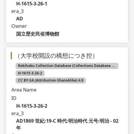
H-1615-3-26-1
era_3
AD
Owner
国立歴史民俗博物館
（大学校開設の構想につき控）
Rekihaku Collection Database (Collections Database of the National Museum of Japanese History)
H-1615-3-26-2
CC BY-SA (Attribution-ShareAlike) 4.0
Area Name
ID
H-1615-3-26-2
era_3
AD1869 世紀:19-C 時代:明治時代 元号:明治 - 02 
年