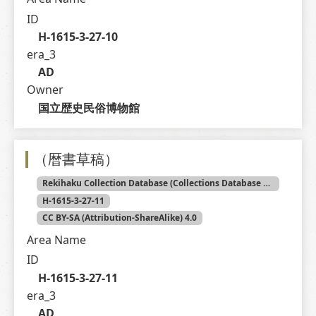
ID
H-1615-3-27-10
era_3
AD
Owner
国立歴史民俗博物館
（暦書草稿）
Rekihaku Collection Database (Collections Database of the National Museum of Japanese History)
H-1615-3-27-11
CC BY-SA (Attribution-ShareAlike) 4.0
Area Name
ID
H-1615-3-27-11
era_3
AD