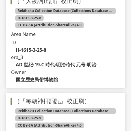
（『大祓詞正訓』校正刷）
Rekihaku Collection Database (Collections Database of the National Museum of Japanese History)
H-1615-3-25-8
CC BY-SA (Attribution-ShareAlike) 4.0
Area Name
ID
H-1615-3-25-8
era_3
AD 世紀:19-C 時代:明治時代 元号:明治
Owner
国立歴史民俗博物館
（『毎朝神拝詞記』校正刷）
Rekihaku Collection Database (Collections Database of the National Museum of Japanese History)
H-1615-3-25-9
CC BY-SA (Attribution-ShareAlike) 4.0