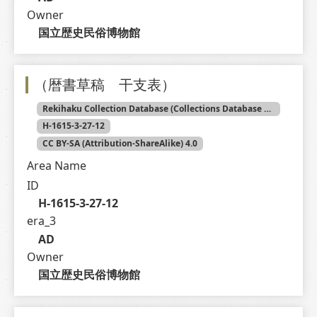
Owner
国立歴史民俗博物館
（暦書草稿 干支表）
Rekihaku Collection Database (Collections Database of the National Museum of Japanese History)
H-1615-3-27-12
CC BY-SA (Attribution-ShareAlike) 4.0
Area Name
ID
H-1615-3-27-12
era_3
AD
Owner
国立歴史民俗博物館