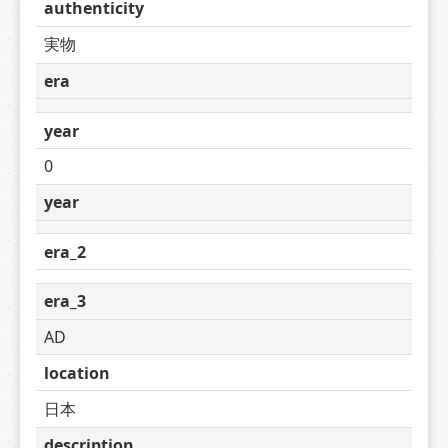
authenticity
実物
era
year
0
year
era_2
era_3
AD
location
日本
description