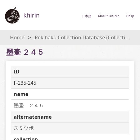
khirin
日本語
About khirin
Help
Home
Rekihaku Collection Database (Collections Database of the National Museum of Japanese History)
墨壷 ２４５
ID
F-235-245
name
墨壷　２４５
alternatename
スミツボ
collection