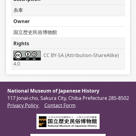
糸車
Owner
国立歴史民俗博物館
Rights
CC BY-SA (Attribution-ShareAlike) 
4.0
National Museum of Japanese History
117 Jonai-cho, Sakura City, Chiba Prefecture 285-8502
Privacy Policy
Contact Form