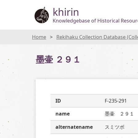
khirin
Knowledgebase of Historical Resourc
Home
Rekihaku Collection Database (Col
墨壷 ２９１
ID
F-235-291
name
墨壷　２９１
alternatename
スミツボ