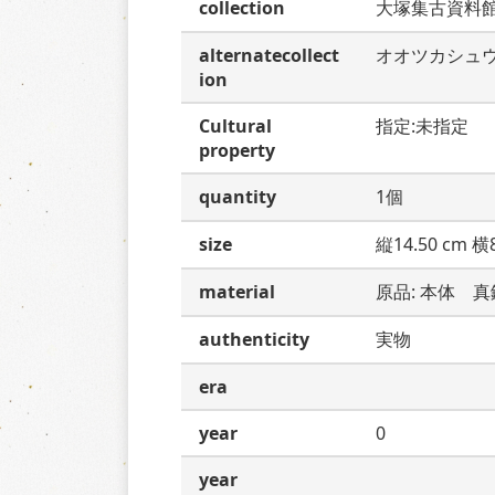
collection
大塚集古資料
alternatecollect
オオツカシュ
ion
Cultural
指定:未指定
property
quantity
1個
size
縦14.50 cm 横8
material
原品: 本体　真
authenticity
実物
era
year
0
year