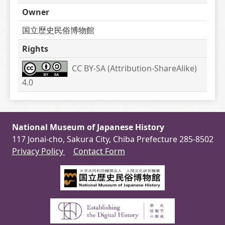
Owner
国立歴史民俗博物館
Rights
CC BY-SA (Attribution-ShareAlike) 
4.0
National Museum of Japanese History
117 Jonai-cho, Sakura City, Chiba Prefecture 285-8502
Privacy Policy
Contact Form