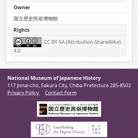
Owner
国立歴史民俗博物館
Rights
CC BY-SA (Attribution-ShareAlike) 
4.0
National Museum of Japanese History
117 Jonai-cho, Sakura City, Chiba Prefecture 285-8502
Privacy Policy
Contact Form