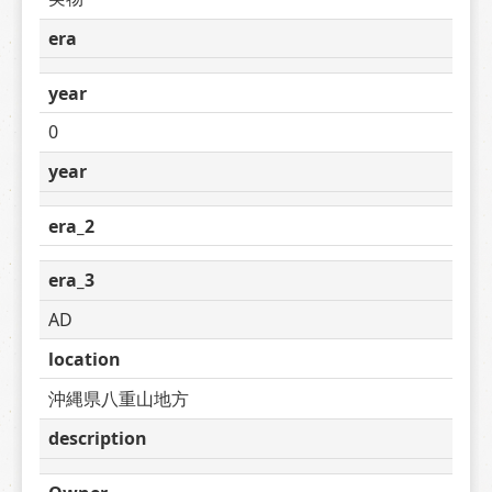
era
year
0
year
era_2
era_3
AD
location
沖縄県八重山地方
description