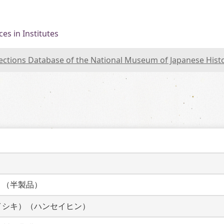
es in Institutes
lections Database of the National Museum of Japanese Hist
）
）（半製品）
イシキ）（ハンセイヒン）