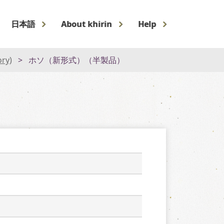
日本語
About khirin
Help
ory)
ホソ（新形式）（半製品）