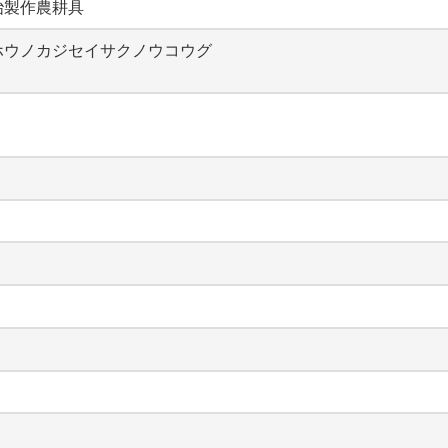
冶製作農耕具
ホウノカジセイサクノウコウグ