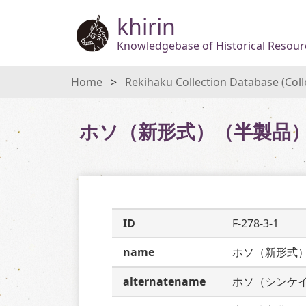
khirin
Knowledgebase of Historical Resourc
Home
Rekihaku Collection Database (Col
ホソ（新形式）（半製品
ID
F-278-3-1
name
ホソ（新形式
alternatename
ホソ（シンケ