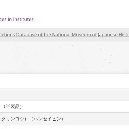
es in Institutes
lections Database of the National Museum of Japanese Hist
）
）（半製品）
ョクリンヨウ）（ハンセイヒン）