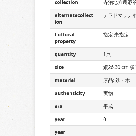
collection
寺泊地方農鍛
alternatecollect
テラドマリチ
ion
Cultural
指定:未指定
property
quantity
1点
size
縦26.30 cm 横1
material
原品: 鉄・木
authenticity
実物
era
平成
year
0
year