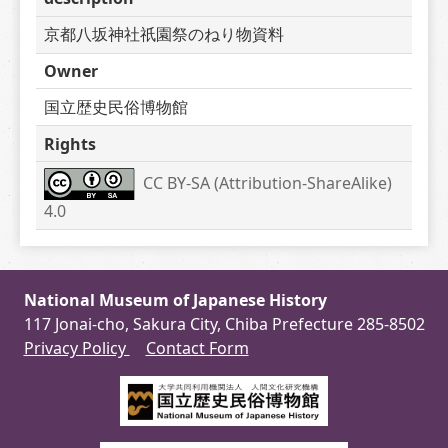
京都八坂神社祇園祭のねり物資料
Owner
国立歴史民俗博物館
Rights
CC BY-SA (Attribution-ShareAlike) 
4.0
National Museum of Japanese History
117 Jonai-cho, Sakura City, Chiba Prefecture 285-8502
Privacy Policy
Contact Form