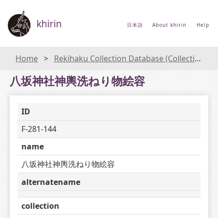
khirin
日本語
About khirin
Help
Home
Rekihaku Collection Database (Collections Database of the National Museum of Japanese History)
八坂神社神輿洗ねり物絵容
ID
F-281-144
name
八坂神社神輿洗ねり物絵容
alternatename
collection