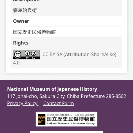
森屋治兵衛
Owner
国立歴史民俗博物館
Rights
CC BY-SA (Attribution-ShareAlike) 
4.0
National Museum of Japanese History
117 Jonai-cho, Sakura City, Chiba Prefecture 285-8502
Privacy Policy
Contact Form