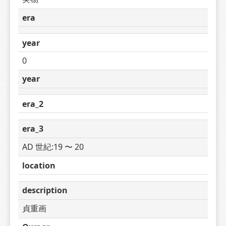
era
year
0
year
era_2
era_3
AD 世紀:19 〜 20
location
description
貞重画