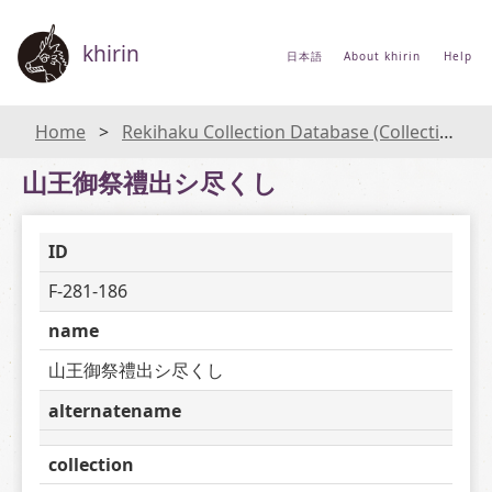
khirin
日本語
About khirin
Help
Home
Rekihaku Collection Database (Collections Database of the National Museum of Japanese History)
山王御祭禮出シ尽くし
ID
F-281-186
name
山王御祭禮出シ尽くし
alternatename
collection