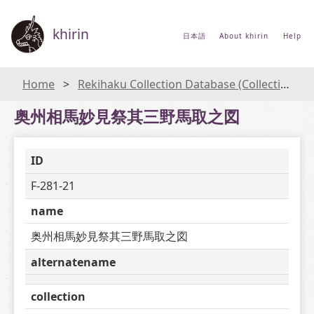
khirin
日本語
About khirin
Help
Home
Rekihaku Collection Database (Collections Database of the National Museum of Japanese History)
奥州相馬妙見祭其三野馬取之図
ID
F-281-21
name
奥州相馬妙見祭其三野馬取之図
alternatename
collection