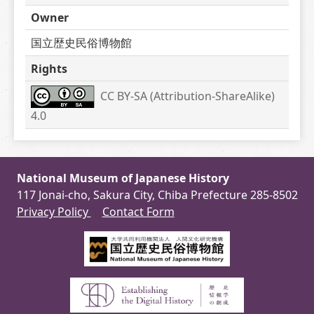
Owner
国立歴史民俗博物館
Rights
CC BY-SA (Attribution-ShareAlike) 
4.0
National Museum of Japanese History
117 Jonai-cho, Sakura City, Chiba Prefecture 285-8502
Privacy Policy
Contact Form