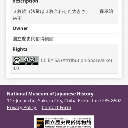
description
２枚続（法量は２枚合わせた大きさ）　　森屋治
兵衛
Owner
国立歴史民俗博物館
Rights
CC BY-SA (Attribution-ShareAlike) 
4.0
National Museum of Japanese History
117 Jonai-cho, Sakura City, Chiba Prefecture 285-8502
Privacy Policy
Contact Form