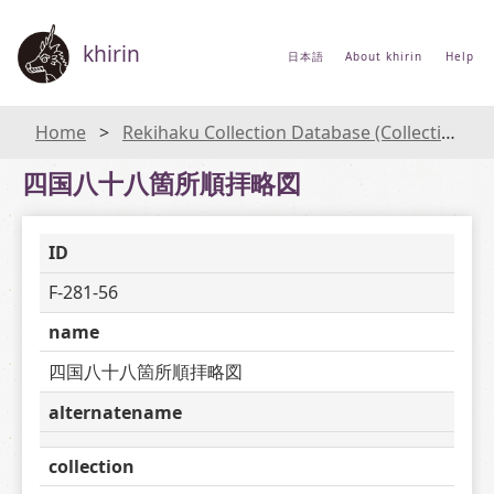
khirin
日本語
About khirin
Help
Home
Rekihaku Collection Database (Collections Database of the National Museum of Japanese History)
四国八十八箇所順拝略図
ID
F-281-56
name
四国八十八箇所順拝略図
alternatename
collection