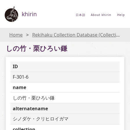
khirin
日本語
About khirin
Help
Home
Rekihaku Collection Database (Collections Database of the National Museum of Japanese History)
しの竹・栗ひろい鎌
ID
F-301-6
name
しの竹・栗ひろい鎌
alternatename
シノダケ・クリヒロイガマ
collection