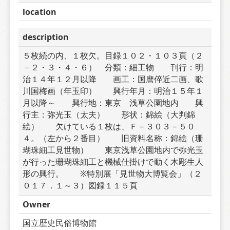
location
description
５枚続の内、１枚欠。目録１０２・１０３頁（２
－２・３・４・６）　分類：細工物　　刊行：明
治１４年１２月以降　　画工：国麿倅近二画、歌
川国梅画（年玉印）　　興行年月：明治１５年１
月以降～　　興行地：東京　浅草公園地内　　興
行主：弥光玉（太夫）　　形状：錦絵（大判錦
絵）　　欠けている１枚は、Ｆ－３０３－５０
４。（左から２番目）　　旧資料名称：錦絵（珊
瑚珠細工見世物）　　東京浅草公園地内で弥光玉
が行った珊瑚珠細工と機械仕掛けで動く木彫生人
形の興行。　　※特別展「見世物大博覧会」（２
０１７．１～３）図録１１５頁
Owner
国立歴史民俗博物館