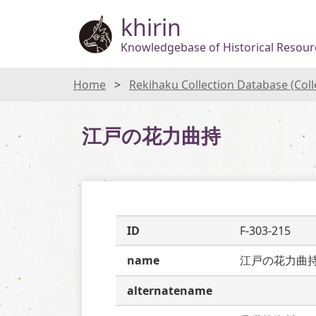
khirin
Knowledgebase of Historical Resourc
Home
Rekihaku Collection Database (Col
江戸の花力曲持
ID
F-303-215
name
江戸の花力曲
alternatename