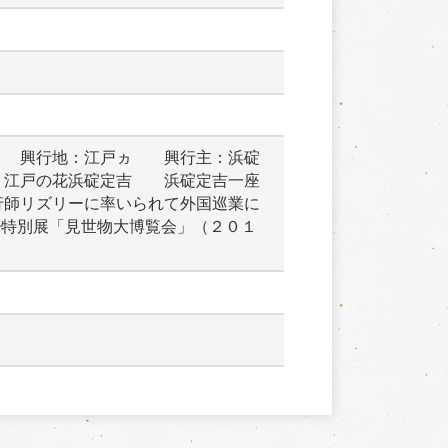
　　興行地：江戸ヵ　　興行主：浜碇
　江戸の花浜碇定吉　　浜碇定吉一座
行師リズリーに率いられて外国巡業に
※特別展「見世物大博覧会」（２０１