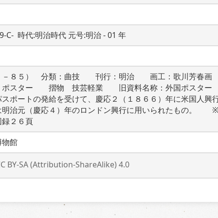
19-C-  時代:明治時代 元号:明治 - 01 年
１－８５）　分類：曲技　　刊行：明治　　画工：歌川芳春画
：ポスター　　摺物　技芸軽業　　旧資料名称：外国ポスター
パスポートの発給を受けて、慶応２（１８６６）年に米国人興
は明治元（慶応４）年のロンドン興行に用いられたもの。　　
図録２６頁
博物館
C BY-SA (Attribution-ShareAlike) 4.0