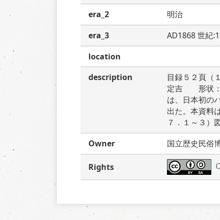
era_2
明治
era_3
AD1868 世紀:
location
description
目録５２頁（
定吉　　形状
は、日本初の
出た。本資料
７．１～３）
Owner
国立歴史民俗
C
Rights