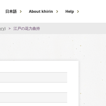
日本語
About khirin
Help
ory)
江戸の花力曲持