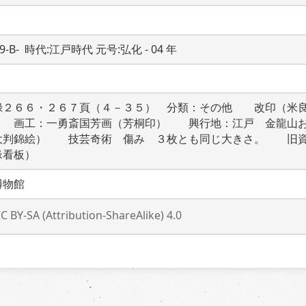
19-B-  時代:江戸時代 元号:弘化 - 04 年
録２６６・２６７頁（４－３５）　分類：その他　　改印（米
　　画工：一勇斎国芳画（芳桐印）　　興行地：江戸　金龍山
大判錦絵）　　技芸奇術　傷み　３枚とも同じ大きさ。　　旧
掾看板）
博物館
C BY-SA (Attribution-ShareAlike) 4.0