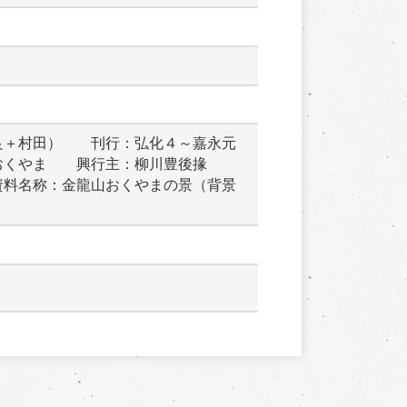
良＋村田）　　刊行：弘化４～嘉永元
おくやま　　興行主：柳川豊後掾　　
資料名称：金龍山おくやまの景（背景