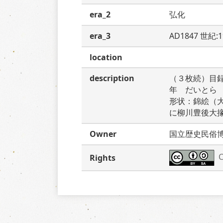
era_2
弘化
era_3
AD1847 世紀:
location
description
（３枚続）目
年　だいとら
形状：錦絵（
に柳川豊後大
Owner
国立歴史民俗
C
Rights