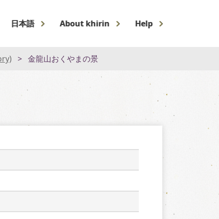
日本語
About khirin
Help
ory)
金龍山おくやまの景