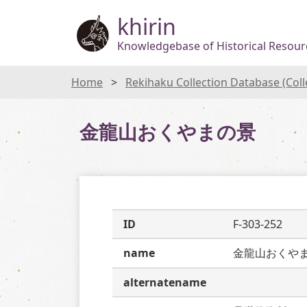
khirin
Knowledgebase of Historical Resourc
Home
Rekihaku Collection Database (Col
金龍山おくやまの景
ID
F-303-252
name
金龍山おくや
alternatename