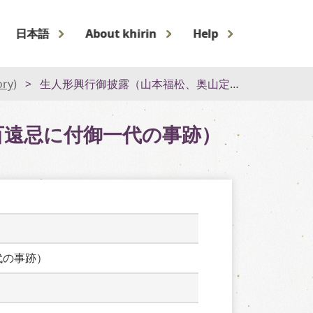
日本語
About khirin
Help
ory)
生人形興行御披露（山本福松、奥山定小屋にて日蓮大菩薩六百遠忌に付御一代の事跡）
百遠忌に付御一代の事跡）
代の事跡）