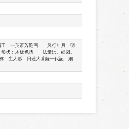
画工：一英斎芳艶画　　興行年月：明
　形状：木板色摺　　法量は、絵図。
称：生人形　日蓮大菩薩一代記　細