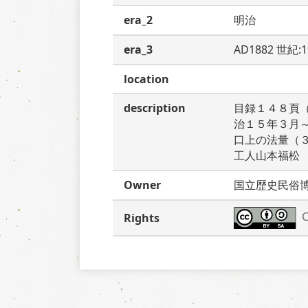
era_2
明治
era_3
AD1882 世紀:
location
description
目録１４８頁
治１５年３月
口上の法量（
工人山本福松
Owner
国立歴史民俗
C
Rights