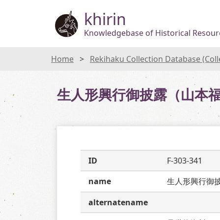
khirin
Knowledgebase of Historical Resourc
Home
Rekihaku Collection Database (Col
生人形興行御披露（山本
ID
F-303-341
name
生人形興行御
alternatename