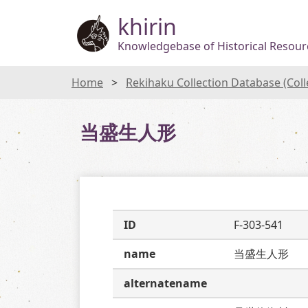
khirin
Knowledgebase of Historical Resourc
Home
Rekihaku Collection Database (Col
当盛生人形
ID
F-303-541
name
当盛生人形
alternatename