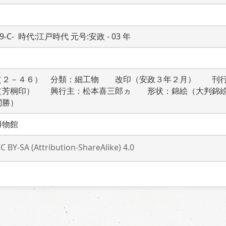
19-C-  時代:江戸時代 元号:安政 - 03 年
（２－４６）　分類：細工物　　改印（安政３年２月）　　刊
（芳桐印）　　興行主：松本喜三郎ヵ　　形状：錦絵（大判錦
関勝）
博物館
C BY-SA (Attribution-ShareAlike) 4.0