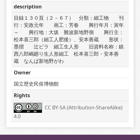
description
目録１３０頁（２－６７）　分類：細工物　　刊
行：安政元年　　画工：芳春　　興行年月：寅年
～　　興行地：大坂　難波新地野側　　興行主：
松本喜三郎（細工人肥後）、安本善蔵　　形状：
墨摺　　辻ビラ　細工生人形　　旧資料名称：鎮
西八郎嶋廻り生人形細工　松本喜三郎・安本善
蔵　なんば新地野がわ
Owner
国立歴史民俗博物館
Rights
CC BY-SA (Attribution-ShareAlike) 
4.0