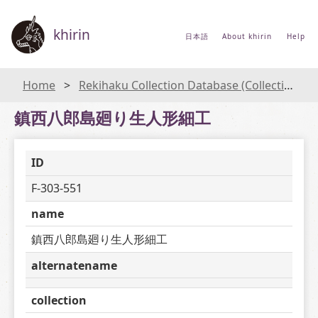
khirin
日本語
About khirin
Help
Home
Rekihaku Collection Database (Collections Database of the National Museum of Japanese History)
鎮西八郎島廻り生人形細工
ID
F-303-551
name
鎮西八郎島廻り生人形細工
alternatename
collection