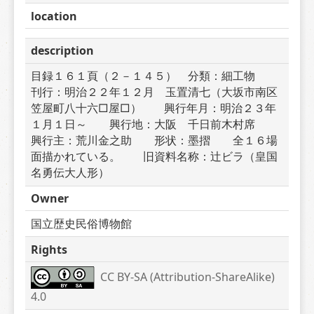
location
description
目録１６１頁（２－１４５）　分類：細工物　　
刊行：明治２２年１２月　玉置清七（大坂市南区
笠屋町八十六□屋□）　　興行年月：明治２３年
１月１日～　　興行地：大阪　千日前木村席　　
興行主：荒川金之助　　形状：墨摺　　全１６場
面描かれている。　　旧資料名称：辻ビラ（皇国
名勇伝大人形）
Owner
国立歴史民俗博物館
Rights
CC BY-SA (Attribution-ShareAlike) 
4.0