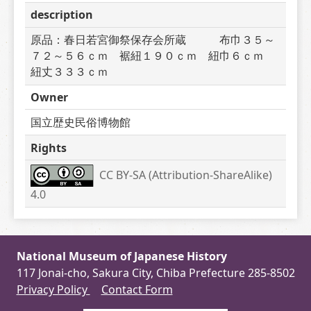
description
原品：春日若宮御祭保存会所蔵　　　布巾３５～
７２～５６ｃｍ　裾紐１９０ｃｍ　紐巾６ｃｍ　
紐丈３３３ｃｍ
Owner
国立歴史民俗博物館
Rights
CC BY-SA (Attribution-ShareAlike) 
4.0
National Museum of Japanese History
117 Jonai-cho, Sakura City, Chiba Prefecture 285-8502
Privacy Policy
Contact Form