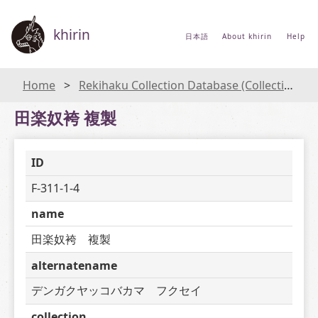
khirin
日本語
About khirin
Help
Home
Rekihaku Collection Database (Collections Database of the National Museum of Japanese History)
田楽奴袴 複製
ID
F-311-1-4
name
田楽奴袴　複製
alternatename
デンガクヤッコバカマ　フクセイ
collection