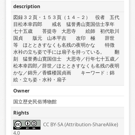
description
図録３２頁・１５３頁（１４－２）　役者　五代
目松本幸四郎　　戒名　猛誉勇山寛国信士享年　
七十五歳　　菩提寺　大思寺　　絵師　初代歌川
国貞　　版元　山本平吉　　改印　極　　辞世
等　ほとときすなくも名残の夜明かな　　特徴　
水裃の立ち姿で手には扇子を持っている。　　翻
刻　猛誉勇山寛国信士　大思寺／行年七十五歳／
松本幸四郎／辞世／ほとときすなくも名残の夜明
かな／錦升／香蝶楼国貞画　　キーワード：錦
絵・立ち姿・水裃・扇子
Owner
国立歴史民俗博物館
Rights
CC BY-SA (Attribution-ShareAlike) 
4.0