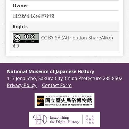
Owner
国立歴史民俗博物館
Rights
CC BY-SA (Attribution-ShareAlike) 
4.0
National Museum of Japanese History
117 Jonai-cho, Sakura City, Chiba Prefecture 285-8502
Privacy Policy
Contact Form