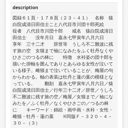
description
図録６１頁・１７８頁（２３－４１）　名称　猿
白院成清日田信士こと八代目市川団十郎死絵　　
役者　八代目市川団十郎　　戒名　猿白院成清日
田信士　　没年月日　嘉永七甲寅年八月六日　　
享年　三十二才　　辞世等　うしろ不二難波に残
す旅の空　女猫まで袖になみたをふく牡丹なくや
ひさごのつるの林に　　特徴　水裃姿の団十郎を
描いた掛軸を囲んでありとあらゆる女性が泣いて
いる様子。雌猫まで泣いていることが、梅屋の句
からわかる。軸の表装は牡丹と蓮の葉の模様とな
っている。　　翻刻　嘉永七甲寅年八月六日／猿
白院成清日田信士／行年三十二才／辞世／うしろ
不二難波に残す旅の空／梅屋／女猫まで／袖にな
みたを／ふく牡丹／なくやひさごの／つるの林
に　　キーワード：錦絵・画中画・水裃・女性・
雌猫・牡丹・蓮の葉　　※同版Ｆ－３２０－４－
３０－（３）