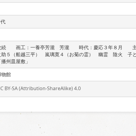
時代
枚続　　画工：一養亭芳瀧　芳瀧　　時代：慶応３年８月　　
之助５（船越三平）　嵐璃寛４（お菊の霊）　幽霊　陰火　子ど
「播州皿屋敷」
博物館
C BY-SA (Attribution-ShareAlike) 4.0