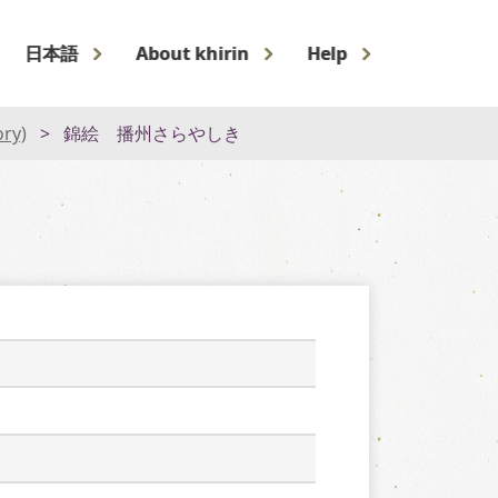
日本語
About khirin
Help
ory)
錦絵 播州さらやしき