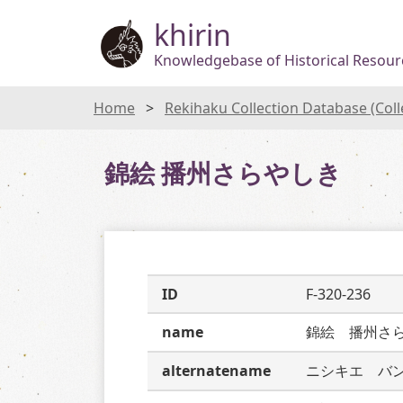
khirin
Knowledgebase of Historical Resourc
Home
Rekihaku Collection Database (Col
錦絵 播州さらやしき
ID
F-320-236
name
錦絵　播州さ
alternatename
ニシキエ　バ