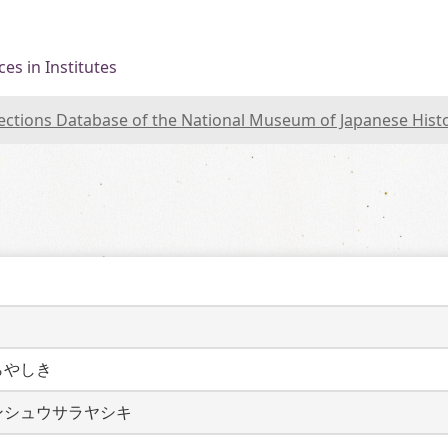
es in Institutes
lections Database of the National Museum of Japanese Hist
らやしき
ンシュウサラヤシキ