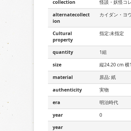
collection
怪談・妖怪コ
alternatecollect
カイダン・ヨ
ion
Cultural
指定:未指定
property
quantity
1組
size
縦24.20 cm 横1
material
原品: 紙
authenticity
実物
era
明治時代
year
0
year