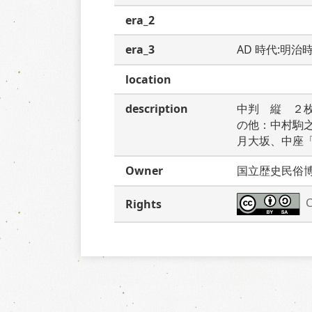
era_2
era_3
AD 時代:明治
location
description
中判　縦　２
の他：中村駒
月大坂、中座
Owner
国立歴史民俗
C
Rights