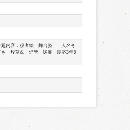
主題内容：役者絵　舞台姿　　人名そ
も　煙草盆　煙管　暖簾　慶応3年8