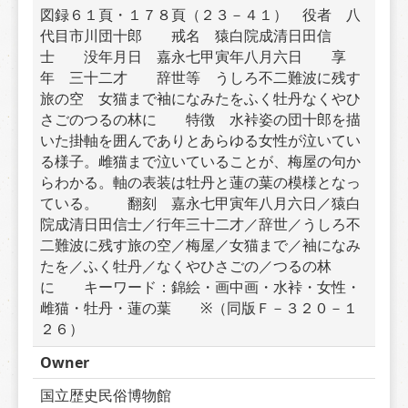
図録６１頁・１７８頁（２３－４１）　役者　八
代目市川団十郎　　戒名　猿白院成清日田信
士　　没年月日　嘉永七甲寅年八月六日　　享
年　三十二才　　辞世等　うしろ不二難波に残す
旅の空　女猫まで袖になみたをふく牡丹なくやひ
さごのつるの林に　　特徴　水裃姿の団十郎を描
いた掛軸を囲んでありとあらゆる女性が泣いてい
る様子。雌猫まで泣いていることが、梅屋の句か
らわかる。軸の表装は牡丹と蓮の葉の模様となっ
ている。　　翻刻　嘉永七甲寅年八月六日／猿白
院成清日田信士／行年三十二才／辞世／うしろ不
二難波に残す旅の空／梅屋／女猫まで／袖になみ
たを／ふく牡丹／なくやひさごの／つるの林
に　　キーワード：錦絵・画中画・水裃・女性・
雌猫・牡丹・蓮の葉　　※（同版Ｆ－３２０－１
２６）
Owner
国立歴史民俗博物館