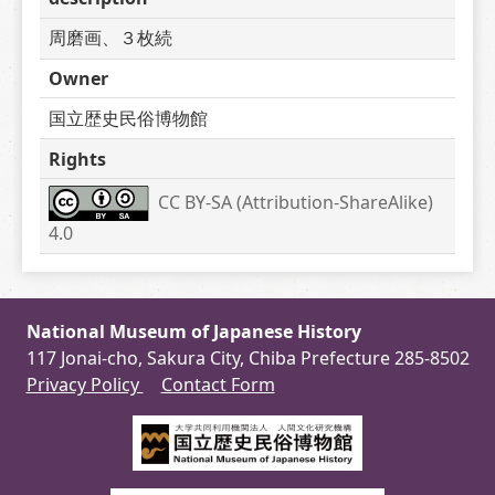
周磨画、３枚続
Owner
国立歴史民俗博物館
Rights
CC BY-SA (Attribution-ShareAlike) 
4.0
National Museum of Japanese History
117 Jonai-cho, Sakura City, Chiba Prefecture 285-8502
Privacy Policy
Contact Form