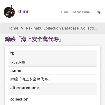
khirin
日本語
About khirin
Help
Home
Rekihaku Collection Database (Collections Database of the National Museum of Japanese History)
錦絵「海上安全萬代寿」
ID
F-320-48
name
錦絵「海上安全萬代寿」
alternatename
collection