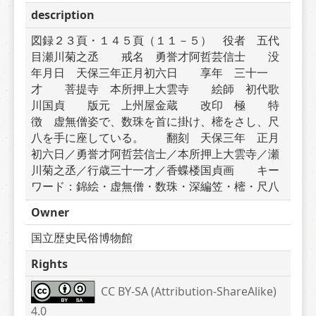
description
図録２３頁・１４５頁（１１－５）　役者　五代
目瀬川菊之丞　　戒名　勇誉才阿哲芸信士　　没
年月日　天保三年正月初六日　　享年　三十一
才　　菩提寺　本所押上大雲寺　　絵師　初代歌
川国貞　　版元　上州屋金蔵　　改印　極　　特
徴　虚無僧姿で、数珠を首に掛け、樒をさし、尺
八を手に座している。　　翻刻　天保三年　正月
初六日／勇誉才阿哲芸信士／本所押上大雲寺／瀬
川菊之丞／行歳三十一才／香蝶楼国貞画　　キー
ワード：錦絵・虚無僧・数珠・深編笠・樒・尺八
Owner
国立歴史民俗博物館
Rights
CC BY-SA (Attribution-ShareAlike) 
4.0