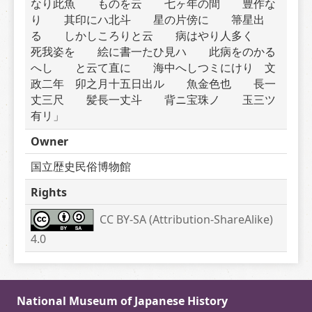
なり此魚　　ものを云　　七ヶ年の間　　豊作な
り　　其印にハ北斗　　星の片傍に　　箒星出
る　　しかしころりと云　　病はやり人多く　　
死我姿を　　絵に書一たひ見ハ　　此病をのかる
へし　　と云て直に　　海中へしつミにけり　文
政二年　卯之月十五日出ル　　魚金色也　　長一
丈三尺　　髪長一丈斗　　背ニ宝珠ノ　　玉三ツ
有リ」
Owner
国立歴史民俗博物館
Rights
CC BY-SA (Attribution-ShareAlike) 
4.0
National Museum of Japanese History