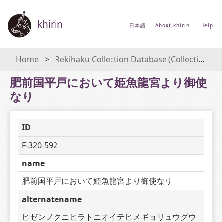
khirin
日本語
About khirin
Help
Home
Rekihaku Collection Database (Collections Database of the National Museum of Japanese History)
肥前国平戸において姫魚龍宮より御使
なり
ID
F-320-592
name
肥前国平戸において姫魚龍宮より御使なり
alternatename
ヒゼンノクニヒラトニオイテヒメギョリュウグウ