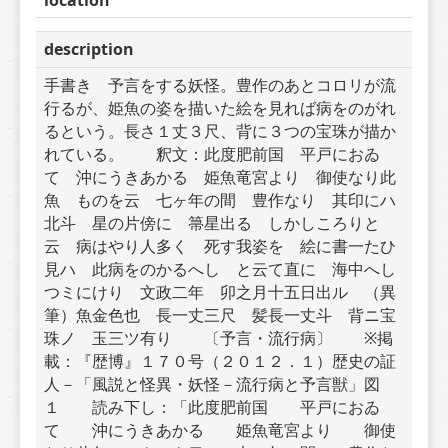
description
手書き　予言をする妖怪。豊作のあとコロリが流
行るが、姫魚の姿を描いた絵を見れば病をのがれ
るという。長さ１丈３尺、背に３つの宝珠が描か
れている。　　釈文：此度肥前国　平戸におゐ
て　沖にうきあかる　姫魚竜宮より　御使なり此
魚　ものを云　七ヶ年の間　豊作なり　其印にハ
北斗　星の片傍に　箒星出る　しかしころりと
云　病はやり人多く　死す我姿を　絵に書一たひ
見ハ　此病をのかるへし　と云て直に　海中へし
つミにけり　文政二年　卯之月十五日出ル　（異
筆）魚金色也　長一丈三尺　髪長一丈斗　背ニ宝
珠ノ　玉三ツ有り　　〔予言・流行病〕　　※掲
載：『歴博』１７０号（２０１２．１）歴史の証
人－「風説と怪異・妖怪－流行病と予言獣」図
１　　読み下し：「此度肥前国　　平戸におゐ
て　　沖にうきあかる　　姫魚竜宮より　　御使