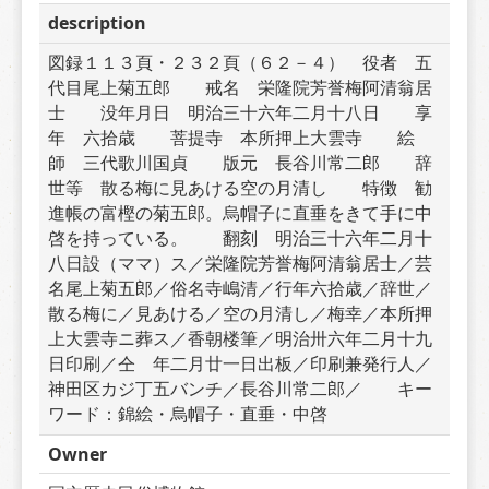
description
図録１１３頁・２３２頁（６２－４）　役者　五
代目尾上菊五郎　　戒名　栄隆院芳誉梅阿清翁居
士　　没年月日　明治三十六年二月十八日　　享
年　六拾歳　　菩提寺　本所押上大雲寺　　絵
師　三代歌川国貞　　版元　長谷川常二郎　　辞
世等　散る梅に見あける空の月清し　　特徴　勧
進帳の富樫の菊五郎。烏帽子に直垂をきて手に中
啓を持っている。　　翻刻　明治三十六年二月十
八日設（ママ）ス／栄隆院芳誉梅阿清翁居士／芸
名尾上菊五郎／俗名寺嶋清／行年六拾歳／辞世／
散る梅に／見あける／空の月清し／梅幸／本所押
上大雲寺ニ葬ス／香朝楼筆／明治卅六年二月十九
日印刷／仝　年二月廿一日出板／印刷兼発行人／
神田区カジ丁五バンチ／長谷川常二郎／　　キー
ワード：錦絵・烏帽子・直垂・中啓
Owner