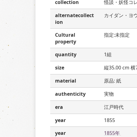
collection
怪談・妖怪コ
alternatecollect
カイダン・ヨ
ion
Cultural
指定:未指定
property
quantity
1組
size
縦35.00 cm 横7
material
原品: 紙
authenticity
実物
era
江戸時代
year
1855
year
1855年