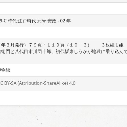
19-C 時代:江戸時代 元号:安政 - 02 年
６年３月発行）７９頁・１１９頁（１０－３）　　３枚続１組　
右衛門と八代目市川団十郎、初代坂東しうかが地獄に乗り込ん
博物館
C BY-SA (Attribution-ShareAlike) 4.0