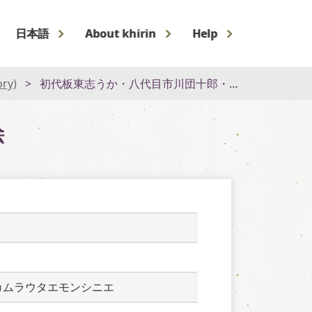
日本語
About khirin
Help
ory)
初代板東志うか・八代目市川団十郎・四代目中村歌右衛門死絵
絵
カムラウタエモンシニエ