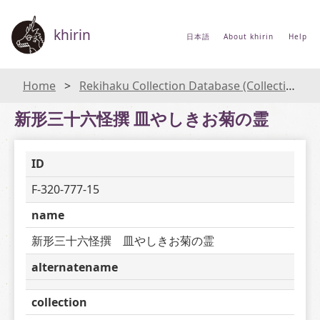
khirin
日本語
About khirin
Help
Home
Rekihaku Collection Database (Collections Database of the National Museum of Japanese History)
新形三十六怪撰 皿やしきお菊の霊
ID
F-320-777-15
name
新形三十六怪撰　皿やしきお菊の霊
alternatename
collection