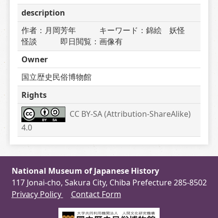
description
作者：月岡芳年　　　キーワード：錦絵　妖怪　
怪談　　　即日閲覧：画像有
Owner
国立歴史民俗博物館
Rights
CC BY-SA (Attribution-ShareAlike) 
4.0
National Museum of Japanese History
117 Jonai-cho, Sakura City, Chiba Prefecture 285-8502
Privacy Policy
Contact Form