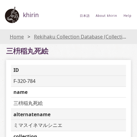
khirin
日本語
About khirin
Help
Home
Rekihaku Collection Database (Collections Database of the National Museum of Japanese History)
三枡稲丸死絵
ID
F-320-784
name
三枡稲丸死絵
alternatename
ミマスイネマルシニエ
collection