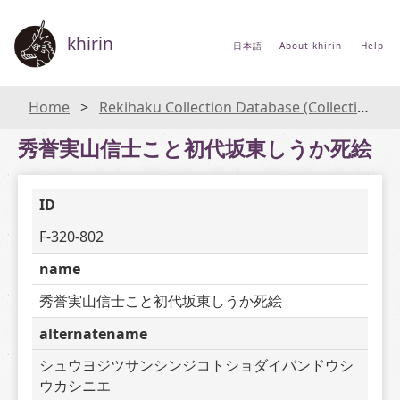
khirin
日本語
About khirin
Help
Home
Rekihaku Collection Database (Collections Database of the National Museum of Japanese History)
秀誉実山信士こと初代坂東しうか死絵
ID
F-320-802
name
秀誉実山信士こと初代坂東しうか死絵
alternatename
シュウヨジツサンシンジコトショダイバンドウシ
ウカシニエ