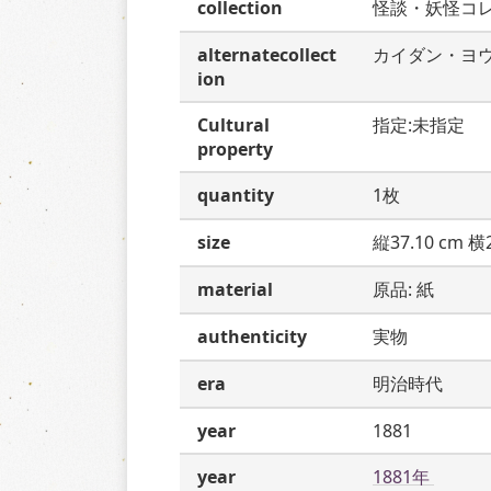
collection
怪談・妖怪コ
alternatecollect
カイダン・ヨ
ion
Cultural
指定:未指定
property
quantity
1枚
size
縦37.10 cm 横2
material
原品: 紙
authenticity
実物
era
明治時代
year
1881
year
1881年