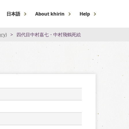
日本語
About khirin
Help
ory)
四代目中村嘉七・中村飛鶴死絵