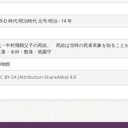
19-D 時代:明治時代 元号:明治 - 14 年
七・中村飛鶴父子の死絵。　死絵は当時の死者表象を知ること
直垂・水裃・数珠・祇園守
博物館
C BY-SA (Attribution-ShareAlike) 4.0