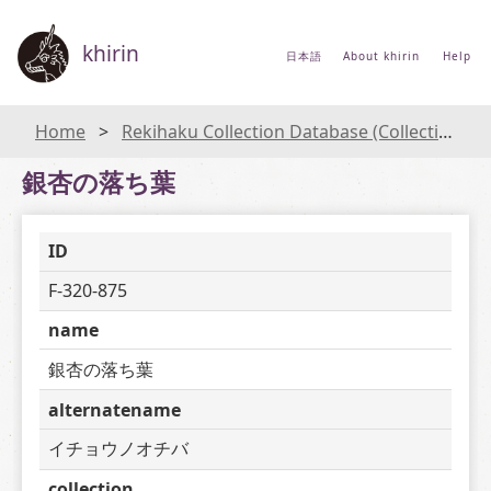
khirin
日本語
About khirin
Help
Home
Rekihaku Collection Database (Collections Database of the National Museum of Japanese History)
銀杏の落ち葉
ID
F-320-875
name
銀杏の落ち葉
alternatename
イチョウノオチバ
collection