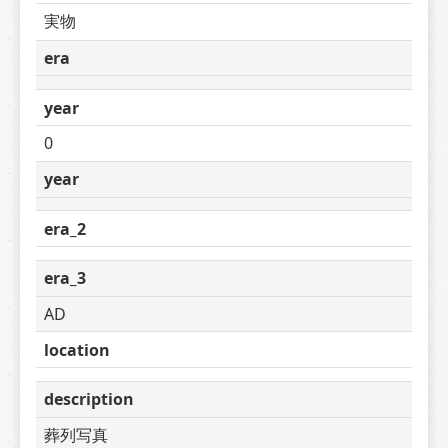
実物
era
year
0
year
era_2
era_3
AD
location
description
葬列写真