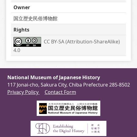
Owner
国立歴史民俗博物館
Rights
CC BY-SA (Attribution-ShareAlike) 
4.0
National Museum of Japanese History
117 Jonai-cho, Sakura City, Chiba Prefecture 285-8502
Privacy Policy
Contact Form