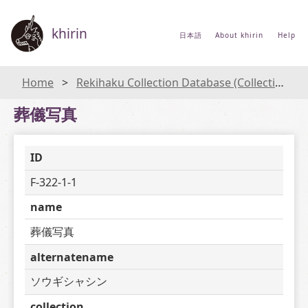
khirin
日本語
About khirin
Help
Home
Rekihaku Collection Database (Collections Database of the National Museum of Japanese History)
葬儀写真
ID
F-322-1-1
name
葬儀写真
alternatename
ソウギシャシン
collection