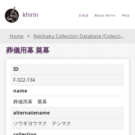
khirin
日本語
About khirin
Help
Home
Rekihaku Collection Database (Collections Database of the National Museum of Japanese History)
葬儀用幕 奠幕
ID
F-322-134
name
葬儀用幕　奠幕
alternatename
ソウギヨウマク　テンマク
collection