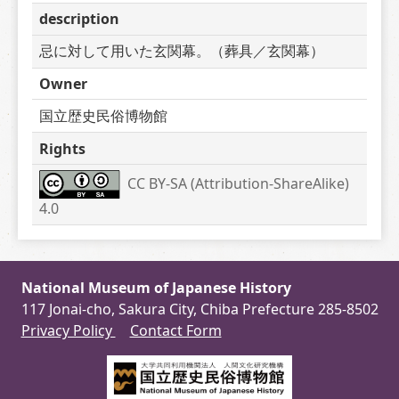
description
忌に対して用いた玄関幕。（葬具／玄関幕）
Owner
国立歴史民俗博物館
Rights
CC BY-SA (Attribution-ShareAlike) 
4.0
National Museum of Japanese History
117 Jonai-cho, Sakura City, Chiba Prefecture 285-8502
Privacy Policy
Contact Form