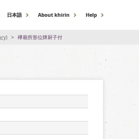
日本語
About khirin
Help
ory)
欅廟所形位牌厨子付