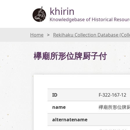
khirin
Knowledgebase of Historical Resourc
Home
Rekihaku Collection Database (Col
欅廟所形位牌厨子付
ID
F-322-167-12
name
欅廟所形位牌
alternatename