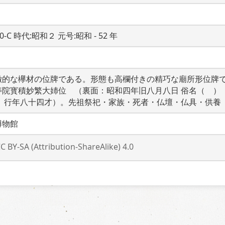
20-C 時代:昭和２ 元号:昭和 - 52 年
徴的な欅材の位牌である。形態も高欄付きの精巧な廟所形位牌
寿院寳積妙繁大姉位　（裏面：昭和四年旧八月八日 俗名（　）
）　行年八十四才）。先祖祭祀・家族・死者・仏壇・仏具・供養
博物館
C BY-SA (Attribution-ShareAlike) 4.0