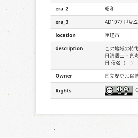
era_2
昭和
era_3
AD1977 世紀:
location
匝瑳市
description
この地域の特
日清居士・真
日 俗名（　
Owner
国立歴史民俗
C
Rights