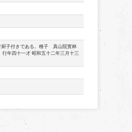
で厨子付きである。種子　真山院寳林
　行年四十一才 昭和五十二年三月十三
　