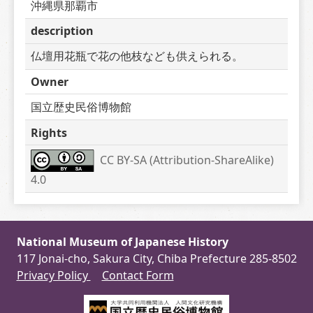
沖縄県那覇市
description
仏壇用花瓶で花の他枝なども供えられる。
Owner
国立歴史民俗博物館
Rights
CC BY-SA (Attribution-ShareAlike) 
4.0
National Museum of Japanese History
117 Jonai-cho, Sakura City, Chiba Prefecture 285-8502
Privacy Policy
Contact Form