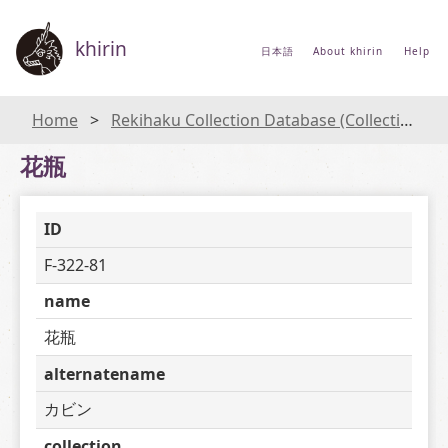
khirin
日本語
About khirin
Help
Home
Rekihaku Collection Database (Collections Database of the National Museum of Japanese History)
花瓶
ID
F-322-81
name
花瓶
alternatename
カビン
collection