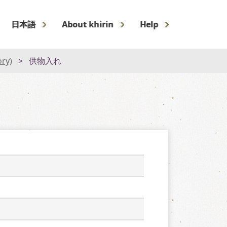
日本語
About khirin
Help
ory)
供物入れ