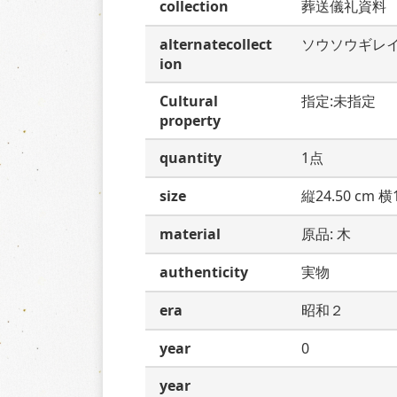
collection
葬送儀礼資料
alternatecollect
ソウソウギレ
ion
Cultural
指定:未指定
property
quantity
1点
size
縦24.50 cm 横1
material
原品: 木
authenticity
実物
era
昭和２
year
0
year