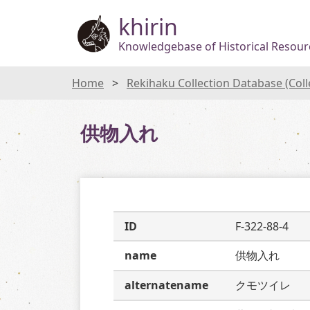
khirin
Knowledgebase of Historical Resourc
Home
Rekihaku Collection Database (Col
供物入れ
ID
F-322-88-4
name
供物入れ
alternatename
クモツイレ