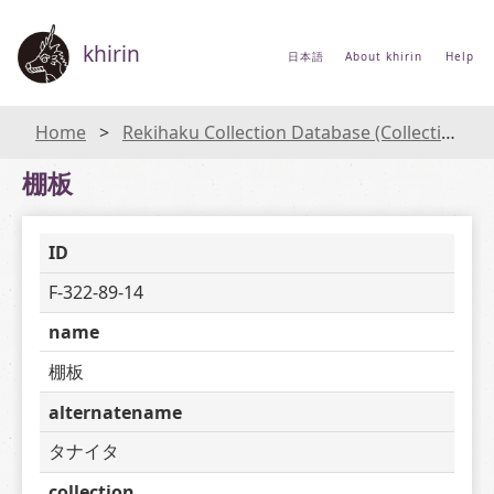
khirin
日本語
About khirin
Help
Home
Rekihaku Collection Database (Collections Database of the National Museum of Japanese History)
棚板
ID
F-322-89-14
name
棚板
alternatename
タナイタ
collection