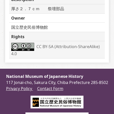
厚さ２．７ｃｍ　　祭壇部品
Owner
国立歴史民俗博物館
Rights
CC BY-SA (Attribution-ShareAlike) 
4.0
National Museum of Japanese History
117 Jonai-cho, Sakura City, Chiba Prefecture 285-8502
Privacy Policy
Contact Form