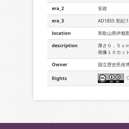
era_2
安政
era_3
AD1855 世紀:
location
和歌山県伊都
description
厚さ０．５ｃ
画像１０カッ
Owner
国立歴史民俗
C
Rights