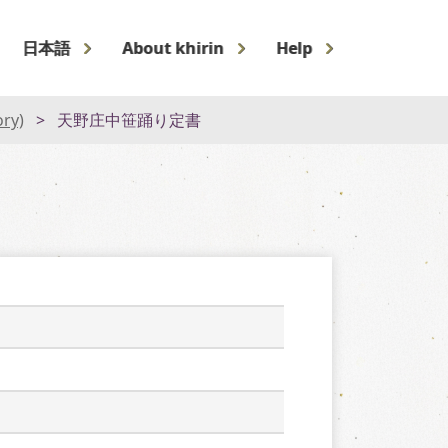
日本語
About khirin
Help
ory)
天野庄中笹踊り定書