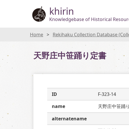
khirin
Knowledgebase of Historical Resourc
Home
Rekihaku Collection Database (Col
天野庄中笹踊り定書
ID
F-323-14
name
天野庄中笹踊
alternatename