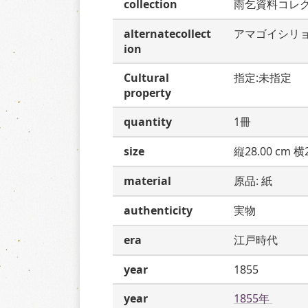
collection
雨乞資料コレ
alternatecollect
アマゴイシリ
ion
Cultural
指定:未指定
property
quantity
1冊
size
縦28.00 cm 横2
material
原品: 紙
authenticity
実物
era
江戸時代
year
1855
year
1855年