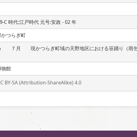
19-C 時代:江戸時代 元号:安政 - 02 年
郡かつらぎ町
ｍ　　７月　　現かつらぎ町域の天野地区における笹踊り（雨
ト
博物館
C BY-SA (Attribution-ShareAlike) 4.0