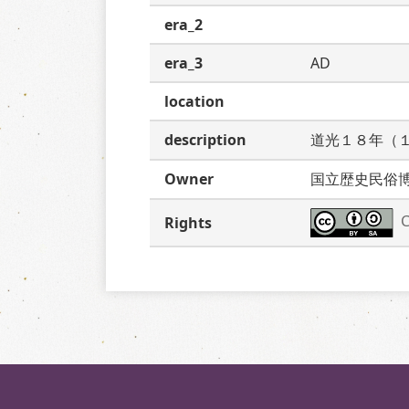
era_2
era_3
AD
location
description
道光１８年（
Owner
国立歴史民俗
C
Rights