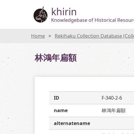
khirin
Knowledgebase of Historical Resourc
Home
Rekihaku Collection Database (Col
林鴻年扁額
ID
F-340-2-6
name
林鴻年扁額
alternatename