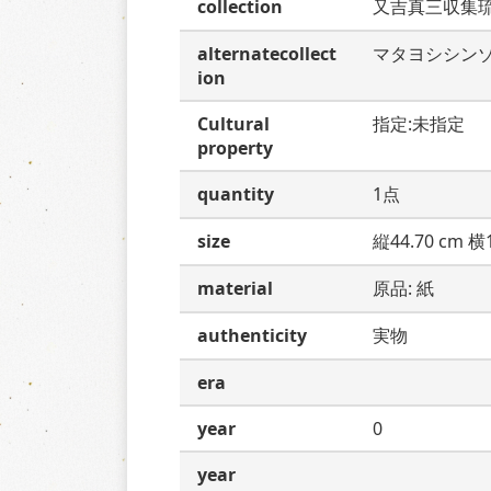
collection
又吉真三収集
alternatecollect
マタヨシシン
ion
Cultural
指定:未指定
property
quantity
1点
size
縦44.70 cm 横1
material
原品: 紙
authenticity
実物
era
year
0
year