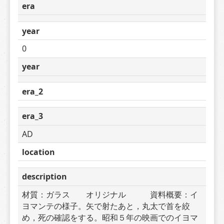
era
year
0
year
era_2
era_3
AD
location
description
材質：ガラス　　オリジナル　　　資料概要：イ
ヨマンテの様子。矢で射たあと，丸太で首を絞
め，死の確認をする。昭和５年の映画でのイヨマ