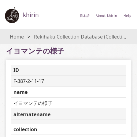
khirin
日本語
About khirin
Help
Home
Rekihaku Collection Database (Collections Database of the National Museum of Japanese History)
イヨマンテの様子
ID
F-387-2-11-17
name
イヨマンテの様子
alternatename
collection