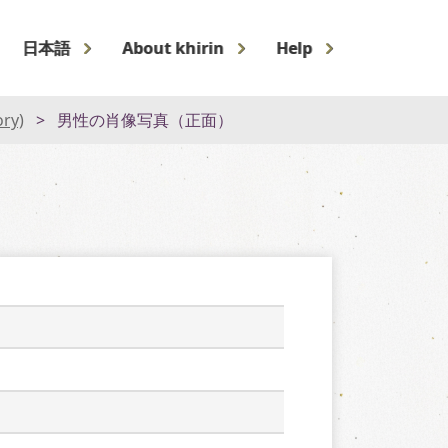
日本語
About khirin
Help
ory)
男性の肖像写真（正面）