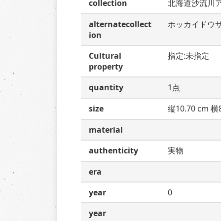
collection
北海道沙流川
alternatecollect
ホッカイドウ
ion
Cultural
指定:未指定
property
quantity
1点
size
縦10.70 cm 横8
material
authenticity
実物
era
year
0
year