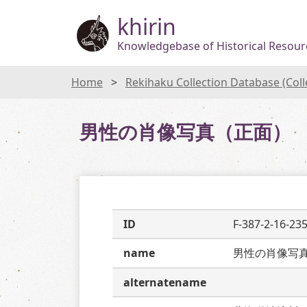
khirin
Knowledgebase of Historical Resourc
Home
Rekihaku Collection Database (Col
男性の肖像写真（正面）
ID
F-387-2-16-23
name
男性の肖像写
alternatename