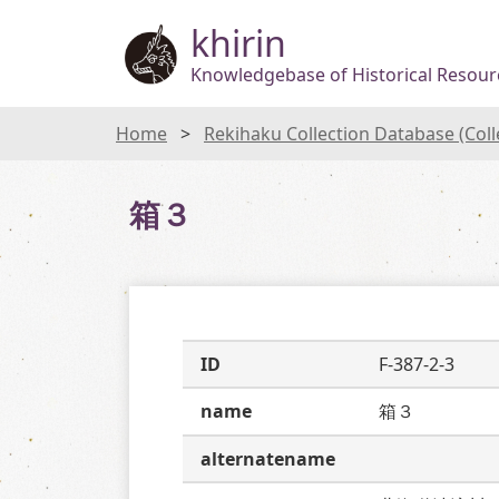
khirin
Knowledgebase of Historical Resourc
Home
Rekihaku Collection Database (Col
箱３
ID
F-387-2-3
name
箱３
alternatename