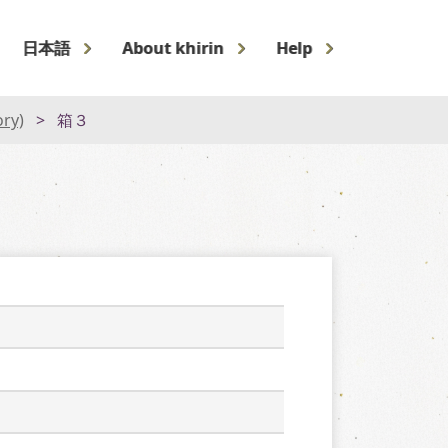
日本語
About khirin
Help
ory)
箱３