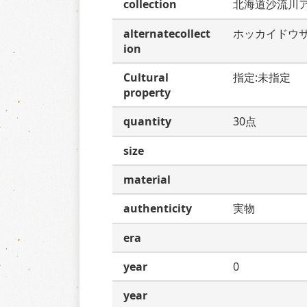
collection
北海道沙流川
alternatecollect
ホッカイドウ
ion
Cultural
指定:未指定
property
quantity
30点
size
material
authenticity
実物
era
year
0
year