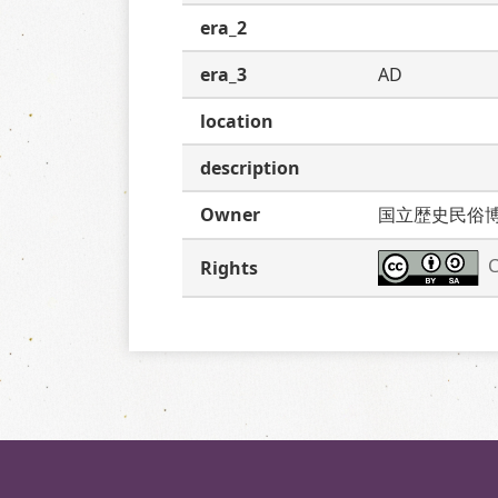
era_2
era_3
AD
location
description
Owner
国立歴史民俗
C
Rights