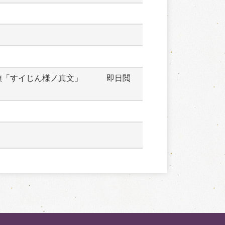
頭「すイじん様ノ真文」　　　即日閲