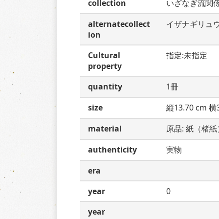
collection
いざなぎ流関
alternatecollect
イザナギリュ
ion
Cultural
指定:未指定
property
quantity
1冊
size
縦13.70 cm 横3
material
原品: 紙（楮紙
authenticity
実物
era
year
0
year