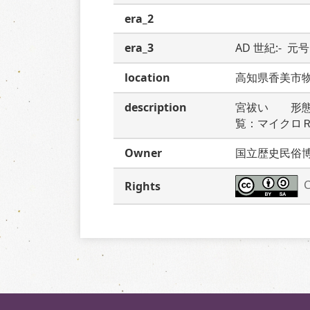
era_2
era_3
AD 世紀:-  元号:
location
高知県香美市
description
宮祓い　　形
覧：マイクロ
Owner
国立歴史民俗
C
Rights