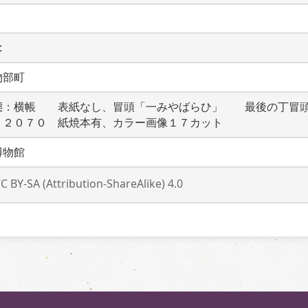
 
物部町
態：横帳　　表紙なし、冒頭「一みやばらひ」　　最後の丁冒
Ｒ２０７０　紙焼本有、カラー画像１７カット
博物館
C BY-SA (Attribution-ShareAlike) 4.0