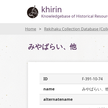
khirin
Knowledgebase of Historical Resourc
Home
Rekihaku Collection Database (Col
みやばらい、他
ID
F-391-10-74
name
みやばらい、
alternatename